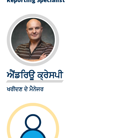
Reporting Specialist
ਐਂਡਰਿਊ ਕ੍ਰੇਸਪੀ
ਖਰੀਦਣ ਦੇ ਮੈਨੇਜਰ