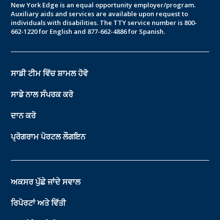
New York Edge is an equal opportunity employer/program.
Auxiliary aids and services are available upon request to
individuals with disabilities. The TTY service number is 800-
662-1220 for English and 877-662-4886 for Spanish.
ਸਾਡੀ ਟੀਮ ਵਿੱਚ ਸ਼ਾਮਲ ਹੋਵੋ
ਸਾਡੇ ਨਾਲ ਸੰਪਰਕ ਕਰੋ
ਦਾਨ ਕਰੋ
ਪ੍ਰੋਗਰਾਮ ਪੋਰਟਲ ਲੌਗਇਨ
ਅਕਸਰ ਪੁੱਛੇ ਜਾਂਦੇ ਸਵਾਲ
ਰਿਪੋਰਟਾਂ ਅਤੇ ਵਿੱਤੀ