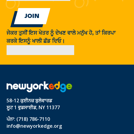
ਜੇਕਰ ਤੁਸੀਂ ਇਸ ਖੇਤਰ ਨੂੰ ਦੇਖਣ ਵਾਲੇ ਮਨੁੱਖ ਹੋ, ਤਾਂ ਕਿਰਪਾ
ਕਰਕੇ ਇਸਨੂੰ ਖਾਲੀ ਛੱਡ ਦਿਓ।
58-12 ਕੁਈਨਜ਼ ਬੁਲੇਵਾਰਡ
ਸੂਟ 1 ਵੁਡਸਾਈਡ, NY 11377
ਪੰਨਾ: (718) 786-7110
info@newyorkedge.org