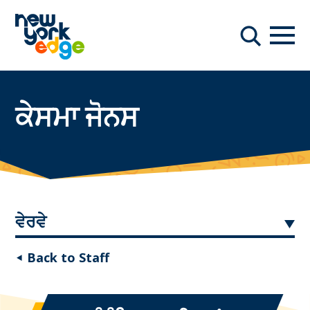
ਮੁੱਖ ਸਮੱਗਰੀ ਤੇ ਜਾਓ
ਨੇਵੀਗ
ਖੋਜ
ਕੇਸਮਾ ਜੋਨਸ
ਵੇਰਵੇ
◂ Back to Staff