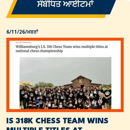
ਸੰਬੰਧਿਤ ਆਈਟਮਾਂ
6/11/26
/
ਖ਼ਬਰਾਂ
IS 318K CHESS TEAM WINS