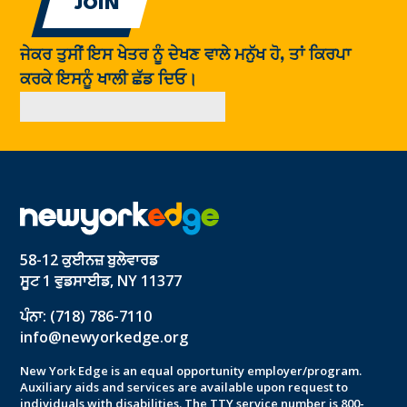
ਜੇਕਰ ਤੁਸੀਂ ਇਸ ਖੇਤਰ ਨੂੰ ਦੇਖਣ ਵਾਲੇ ਮਨੁੱਖ ਹੋ, ਤਾਂ ਕਿਰਪਾ
ਕਰਕੇ ਇਸਨੂੰ ਖਾਲੀ ਛੱਡ ਦਿਓ।
58-12 ਕੁਈਨਜ਼ ਬੁਲੇਵਾਰਡ
ਸੂਟ 1 ਵੁਡਸਾਈਡ, NY 11377
ਪੰਨਾ: (718) 786-7110
info@newyorkedge.org
New York Edge is an equal opportunity employer/program.
Auxiliary aids and services are available upon request to
individuals with disabilities. The TTY service number is 800-