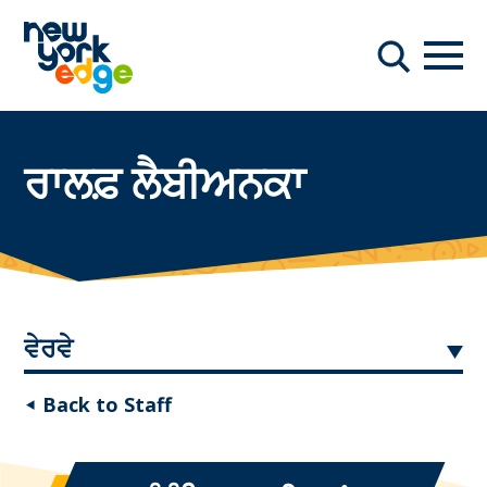
ਮੁੱਖ ਸਮੱਗਰੀ ਤੇ ਜਾਓ
ਨੇਵੀਗ
ਖੋਜ
ਰਾਲਫ਼ ਲੈਬੀਅਨਕਾ
ਵੇਰਵੇ
◂ Back to Staff