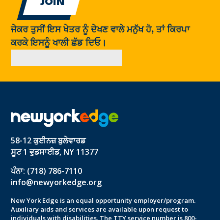
ਜੇਕਰ ਤੁਸੀਂ ਇਸ ਖੇਤਰ ਨੂੰ ਦੇਖਣ ਵਾਲੇ ਮਨੁੱਖ ਹੋ, ਤਾਂ ਕਿਰਪਾ
ਕਰਕੇ ਇਸਨੂੰ ਖਾਲੀ ਛੱਡ ਦਿਓ।
58-12 ਕੁਈਨਜ਼ ਬੁਲੇਵਾਰਡ
ਸੂਟ 1 ਵੁਡਸਾਈਡ, NY 11377
ਪੰਨਾ: (718) 786-7110
info@newyorkedge.org
New York Edge is an equal opportunity employer/program.
Auxiliary aids and services are available upon request to
individuals with disabilities. The TTY service number is 800-