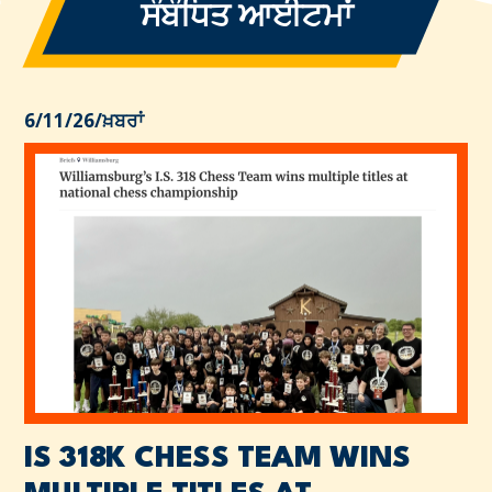
ਸੰਬੰਧਿਤ ਆਈਟਮਾਂ
6/11/26
/
ਖ਼ਬਰਾਂ
IS 318K CHESS TEAM WINS