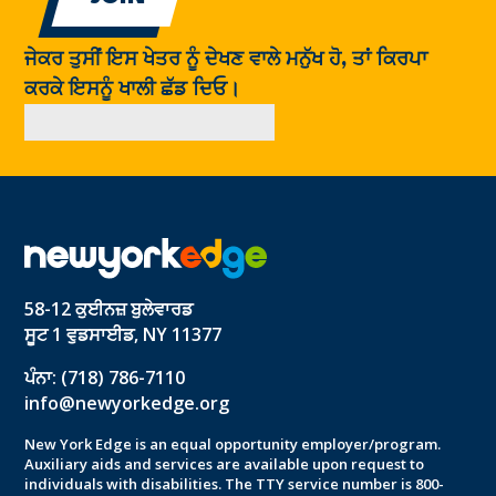
ਜੇਕਰ ਤੁਸੀਂ ਇਸ ਖੇਤਰ ਨੂੰ ਦੇਖਣ ਵਾਲੇ ਮਨੁੱਖ ਹੋ, ਤਾਂ ਕਿਰਪਾ
ਕਰਕੇ ਇਸਨੂੰ ਖਾਲੀ ਛੱਡ ਦਿਓ।
58-12 ਕੁਈਨਜ਼ ਬੁਲੇਵਾਰਡ
ਸੂਟ 1 ਵੁਡਸਾਈਡ, NY 11377
ਪੰਨਾ: (718) 786-7110
info@newyorkedge.org
New York Edge is an equal opportunity employer/program.
Auxiliary aids and services are available upon request to
individuals with disabilities. The TTY service number is 800-