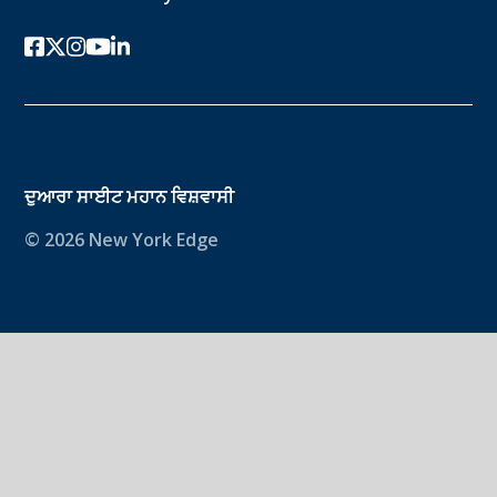
ਫੇਸਬੁੱਕ
ਟਵਿੱਟਰ-ਐਕਸ
instagram
youtube
ਲਿੰਕਡਇਨ
ਦੁਆਰਾ ਸਾਈਟ
ਮਹਾਨ ਵਿਸ਼ਵਾਸੀ
© 2026 New York Edge