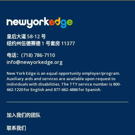
皇后大道 58-12 号
纽约州伍德赛德 1 号套房 11377
电话：(718) 786-7110
info@newyorkedge.org
New York Edge is an equal opportunity employer/program.
Auxiliary aids and services are available upon request to
individuals with disabilities. The TTY service number is 800-
662-1220 for English and 877-662-4886 for Spanish.
加入我们的团队
联系我们