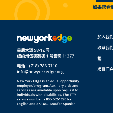
如果您看
加入我
联系我
皇后大道 58-12 号
纽约州伍德赛德 1 号套房 11377
捐
电话：(718) 786-7110
项目门
info@newyorkedge.org
New York Edge is an equal opportunity
employer/program. Auxiliary aids and
services are available upon request to
individuals with disabilities. The TTY
service number is 800-662-1220 for
English and 877-662-4886 for Spanish.