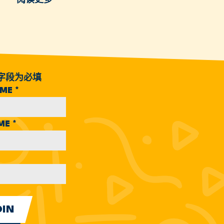
字段为必填
AME
*
AME
*