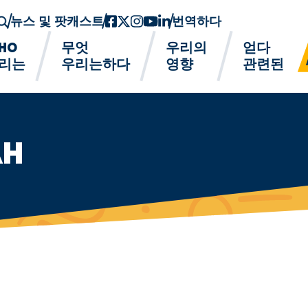
뉴스 및 팟캐스트
페이스북
트위터-x
인스 타 그램
유튜브
링크드인
번역하다
HO
무엇
우리의
얻다
리는
우리는하다
영향
관련된
AH