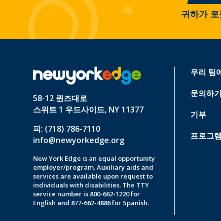
귀하가 로
우리 팀
문의하
58-12 퀸즈대로
스위트 1 우드사이드, NY 11377
기부
피: (718) 786-7110
프로그램
info@newyorkedge.org
New York Edge is an equal opportunity
employer/program. Auxiliary aids and
services are available upon request to
individuals with disabilities. The TTY
service number is 800-662-1220 for
English and 877-662-4886 for Spanish.