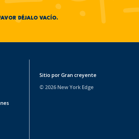
FAVOR DÉJALO VACÍO.
Sitio por
Gran creyente
© 2026 New York Edge
ines