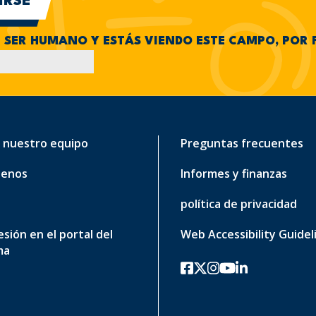
N SER HUMANO Y ESTÁS VIENDO ESTE CAMPO, POR 
 nuestro equipo
Preguntas frecuentes
tenos
Informes y finanzas
política de privacidad
sesión en el portal del
Web Accessibility Guidel
ma
Facebook
twitter-x
Instagram
YouTube
linkedin