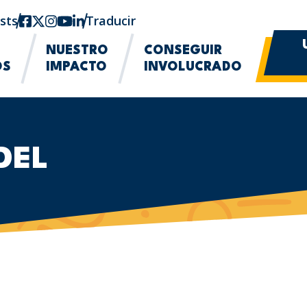
sts
Facebook
twitter-x
Instagram
YouTube
linkedin
Traducir
NUESTRO
CONSEGUIR
OS
IMPACTO
INVOLUCRADO
DEL