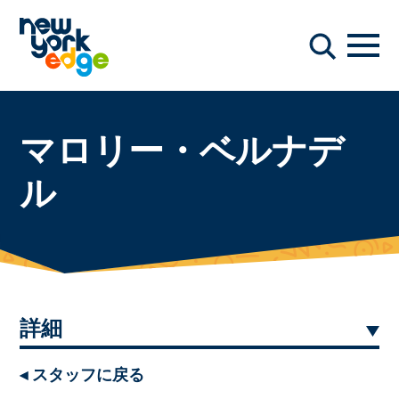
メインコンテンツへスキップ
ナビ
検索
マロリー・ベルナデ
ル
詳細
◂ スタッフに戻る