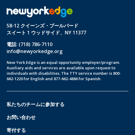
58-12 クイーンズ・ブールバード
スイート 1 ウッドサイド、NY 11377
電話: (718) 786-7110
info@newyorkedge.org
New York Edge is an equal opportunity employer/program.
Auxiliary aids and services are available upon request to
individuals with disabilities. The TTY service number is 800-
662-1220 for English and 877-662-4886 for Spanish.
私たちのチームに参加する
お問い合わせ
寄付する