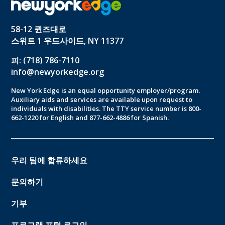
58-12 퀸즈대로
스위트 1 우드사이드, NY 11377
피: (718) 786-7110
info@newyorkedge.org
New York Edge is an equal opportunity employer/program.
Auxiliary aids and services are available upon request to
individuals with disabilities. The TTY service number is 800-
662-1220 for English and 877-662-4886 for Spanish.
우리 팀에 합류하세요
문의하기
기부
프로그램 포털 로그인