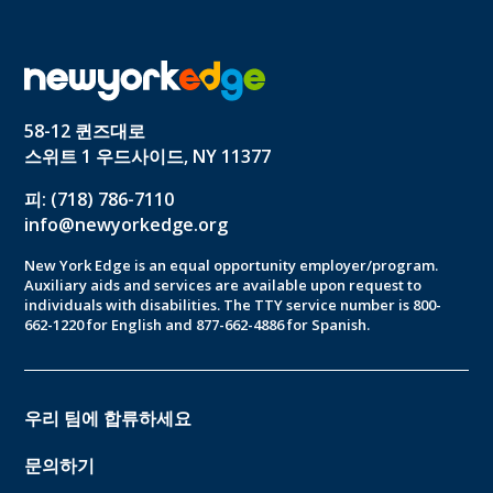
58-12 퀸즈대로
스위트 1 우드사이드, NY 11377
피: (718) 786-7110
info@newyorkedge.org
New York Edge is an equal opportunity employer/program.
Auxiliary aids and services are available upon request to
individuals with disabilities. The TTY service number is 800-
662-1220 for English and 877-662-4886 for Spanish.
우리 팀에 합류하세요
문의하기