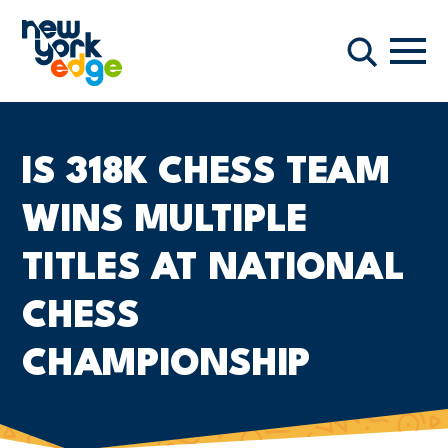
주요 콘텐츠로 건너뛰기
항해
찾다
IS 318K CHESS TEAM
WINS MULTIPLE
TITLES AT NATIONAL
CHESS
CHAMPIONSHIP