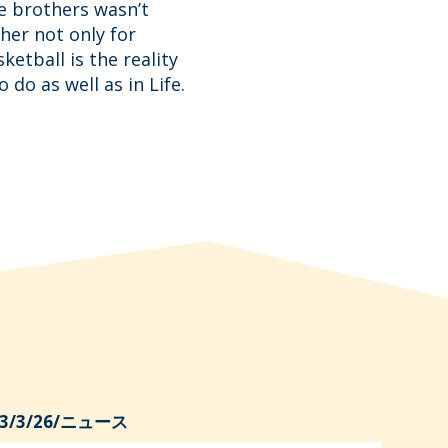
ee brothers wasn’t
her not only for
etball is the reality
 do as well as in Life.
3/3/26
/
ニュース