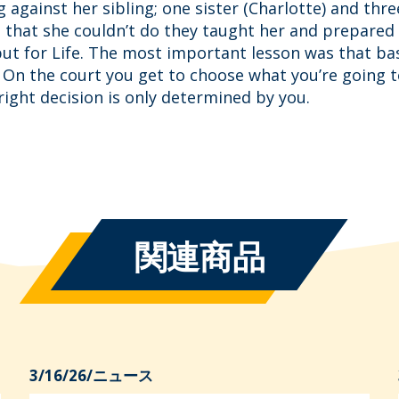
g against her sibling; one sister (Charlotte) and thr
 that she couldn’t do they taught her and prepared 
ut for Life. The most important lesson was that bask
. On the court you get to choose what you’re going to
ight decision is only determined by you.
関連商品
3/16/26
/
ニュース