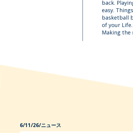
back. Playin
easy. Things
basketball b
of your Life
Making the r
6/11/26
/
ニュース