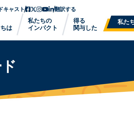
ドキャスト
フェイスブック
ツイッターx
インスタグラム
ユーチューブ
リンクトイン
翻訳する
私たちの
得る
私た
たちは
インパクト
関与した
ード