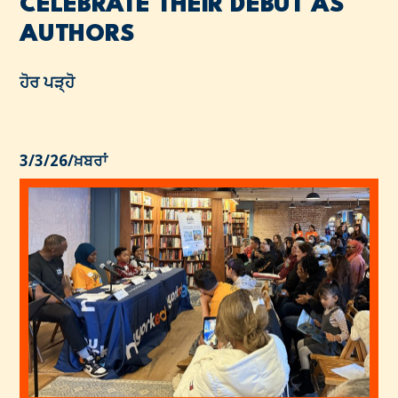
CELEBRATE THEIR DEBUT AS
AUTHORS
ਹੋਰ ਪੜ੍ਹੋ
3/3/26
/
ਖ਼ਬਰਾਂ