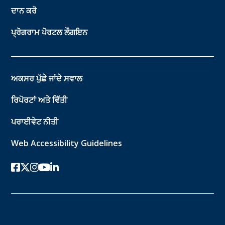
ਦਾਨ ਕਰੋ
ਪ੍ਰੋਗਰਾਮ ਪੋਰਟਲ ਲੌਗਇਨ
ਅਕਸਰ ਪੁੱਛੇ ਜਾਂਦੇ ਸਵਾਲ
ਰਿਪੋਰਟਾਂ ਅਤੇ ਵਿੱਤੀ
ਪਰਾਈਵੇਟ ਨੀਤੀ
Web Accessibility Guidelines
ਫੇਸਬੁੱਕ
ਟਵਿੱਟਰ-ਐਕਸ
instagram
youtube
ਲਿੰਕਡਇਨ