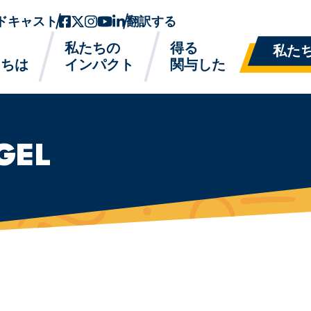
ドキャスト
フェイスブック
ツイッターx
インスタグラム
ユーチューブ
リンクトイン
翻訳する
私たちの
得る
私た
たちは
インパクト
関与した
GEL