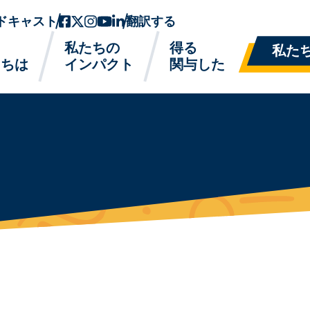
ドキャスト
フェイスブック
ツイッターx
インスタグラム
ユーチューブ
リンクトイン
翻訳する
私たちの
得る
私た
たちは
インパクト
関与した