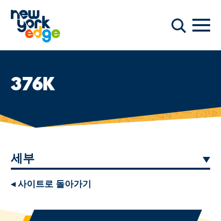
주요 콘텐츠로 건너뛰기
항해
찾다
376K
세부
◂ 사이트로 돌아가기