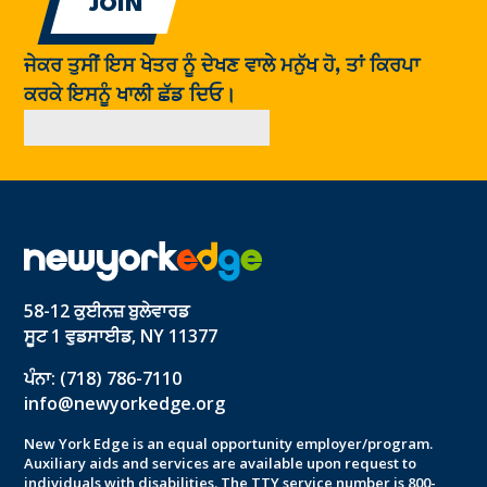
ਜੇਕਰ ਤੁਸੀਂ ਇਸ ਖੇਤਰ ਨੂੰ ਦੇਖਣ ਵਾਲੇ ਮਨੁੱਖ ਹੋ, ਤਾਂ ਕਿਰਪਾ
ਕਰਕੇ ਇਸਨੂੰ ਖਾਲੀ ਛੱਡ ਦਿਓ।
58-12 ਕੁਈਨਜ਼ ਬੁਲੇਵਾਰਡ
ਸੂਟ 1 ਵੁਡਸਾਈਡ, NY 11377
ਪੰਨਾ: (718) 786-7110
info@newyorkedge.org
New York Edge is an equal opportunity employer/program.
Auxiliary aids and services are available upon request to
individuals with disabilities. The TTY service number is 800-