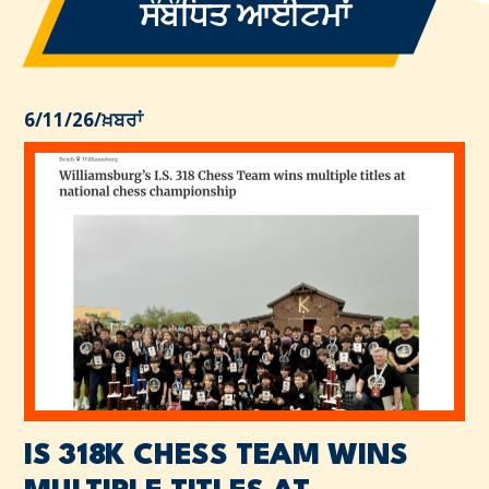
ਸੰਬੰਧਿਤ ਆਈਟਮਾਂ
6/11/26
/
ਖ਼ਬਰਾਂ
IS 318K CHESS TEAM WINS