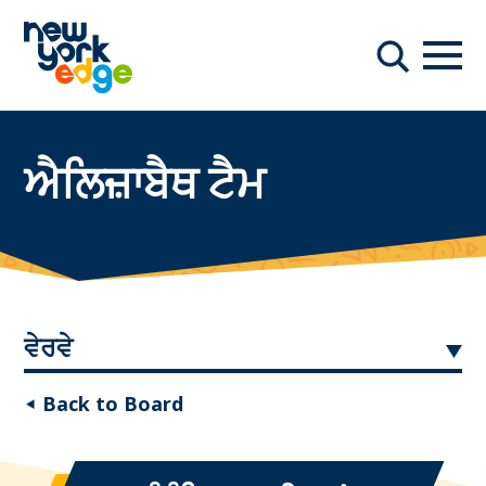
ਮੁੱਖ ਸਮੱਗਰੀ ਤੇ ਜਾਓ
ਨੇਵੀਗ
ਖੋਜ
ਐਲਿਜ਼ਾਬੈਥ ਟੈਮ
ਵੇਰਵੇ
◂ Back to Board