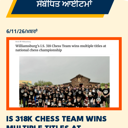
ਸੰਬੰਧਿਤ ਆਈਟਮਾਂ
6/11/26
/
ਖ਼ਬਰਾਂ
IS 318K CHESS TEAM WINS