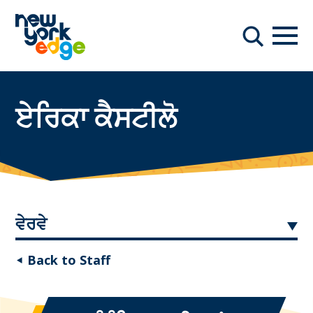
ਮੁੱਖ ਸਮੱਗਰੀ ਤੇ ਜਾਓ
ਨੇਵੀਗ
ਖੋਜ
ਏਰਿਕਾ ਕੈਸਟੀਲੋ
ਵੇਰਵੇ
◂ Back to Staff