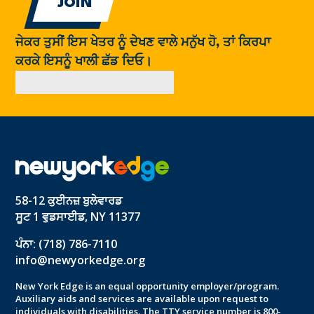
ਜੇਕਰ ਤੁਸੀਂ ਇਸ ਖੇਤਰ ਨੂੰ ਦੇਖਣ ਵਾਲੇ ਮਨੁੱਖ ਹੋ, ਤਾਂ ਕਿਰਪਾ
ਕਰਕੇ ਇਸਨੂੰ ਖਾਲੀ ਛੱਡ ਦਿਓ।
58-12 ਕੁਈਨਜ਼ ਬੁਲੇਵਾਰਡ
ਸੂਟ 1 ਵੁਡਸਾਈਡ, NY 11377
ਪੰਨਾ: (718) 786-7110
info@newyorkedge.org
New York Edge is an equal opportunity employer/program.
Auxiliary aids and services are available upon request to
individuals with disabilities. The TTY service number is 800-