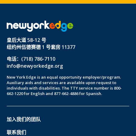
皇后大道 58-12 号
纽约州伍德赛德 1 号套房 11377
电话：(718) 786-7110
info@newyorkedge.org
New York Edge is an equal opportunity employer/program.
Auxiliary aids and services are available upon request to
individuals with disabilities. The TTY service number is 800-
662-1220 for English and 877-662-4886 for Spanish.
加入我们的团队
联系我们