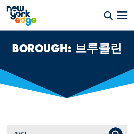
주요 콘텐츠로 건너뛰기
항해
찾다
BOROUGH:
브루클린
찾다