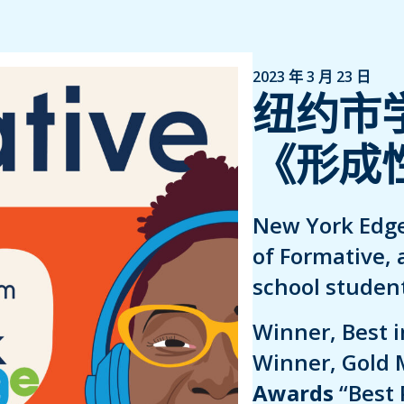
2023 年 3 月 23 日
纽约市
《形成
New York Edge
of Formative, 
school student
Winner, Best 
Winner, Gold 
Awards
“Best 