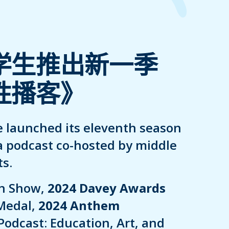
学生推出新一季
性播客》
 launched its eleventh season
a podcast co-hosted by middle
s.
in Show,
2024 Davey Awards
Medal,
2024 Anthem
Podcast: Education, Art, and