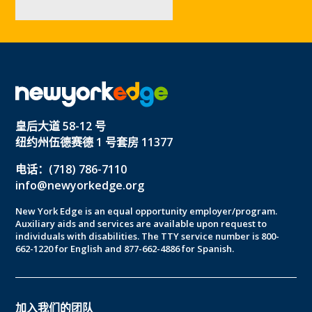
皇后大道 58-12 号
纽约州伍德赛德 1 号套房 11377
电话：(718) 786-7110
info@newyorkedge.org
New York Edge is an equal opportunity employer/program.
Auxiliary aids and services are available upon request to
individuals with disabilities. The TTY service number is 800-
662-1220 for English and 877-662-4886 for Spanish.
加入我们的团队