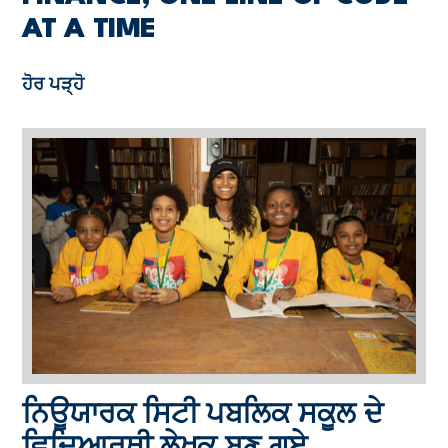
AT A TIME
ਹੋਰ ਪੜ੍ਹੋ
ਨਿਊਯਾਰਕ ਸਿਟੀ ਪਬਲਿਕ ਸਕੂਲ ਦੇ