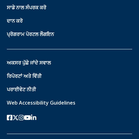
ਸਾਡੇ ਨਾਲ ਸੰਪਰਕ ਕਰੋ
ਦਾਨ ਕਰੋ
ਪ੍ਰੋਗਰਾਮ ਪੋਰਟਲ ਲੌਗਇਨ
ਅਕਸਰ ਪੁੱਛੇ ਜਾਂਦੇ ਸਵਾਲ
ਰਿਪੋਰਟਾਂ ਅਤੇ ਵਿੱਤੀ
ਪਰਾਈਵੇਟ ਨੀਤੀ
Web Accessibility Guidelines
ਫੇਸਬੁੱਕ
ਟਵਿੱਟਰ-ਐਕਸ
instagram
youtube
ਲਿੰਕਡਇਨ