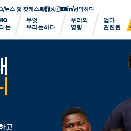
뉴스 및 팟캐스트
페이스북
트위터-x
인스 타 그램
유튜브
링크드인
번역하다
HO
무엇
우리의
얻다
리는
우리는하다
영향
관련된
래
니
견하고