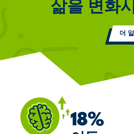
보기
삶을 변화
더 
18%