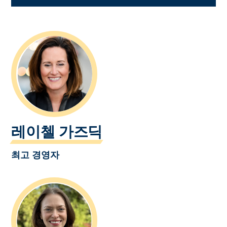
레이첼 가즈딕
최고 경영자