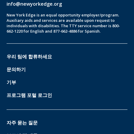
info@newyorkedge.org
New York Edge is an equal opportunity employer/program.
Auxiliary aids and services are available upon request to
individuals with disabilities. The TTY service number is 800-
662-1220 for English and 877-662-4886 for Spanish.
우리 팀에 합류하세요
문의하기
기부
프로그램 포털 로그인
자주 묻는 질문