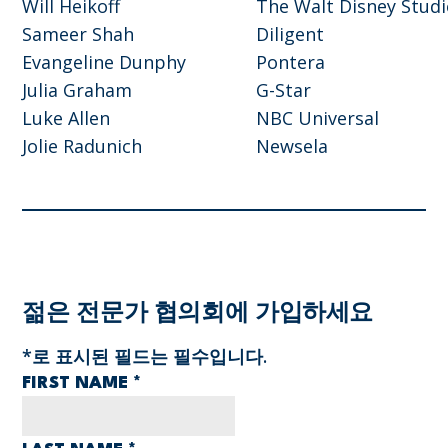
Will Heikoff
The Walt Disney Stud
Sameer Shah
Diligent
Evangeline Dunphy
Pontera
Julia Graham
G-Star
Luke Allen
NBC Universal
Jolie Radunich
Newsela
젊은 전문가 협의회에 가입하세요
*
로 표시된 필드는 필수입니다.
FIRST NAME
*