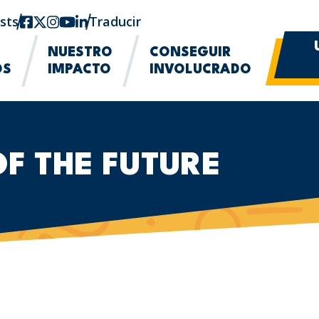
sts
Facebook
twitter-x
Instagram
YouTube
linkedin
Traducir
NUESTRO
CONSEGUIR
OS
IMPACTO
INVOLUCRADO
OF THE FUTURE