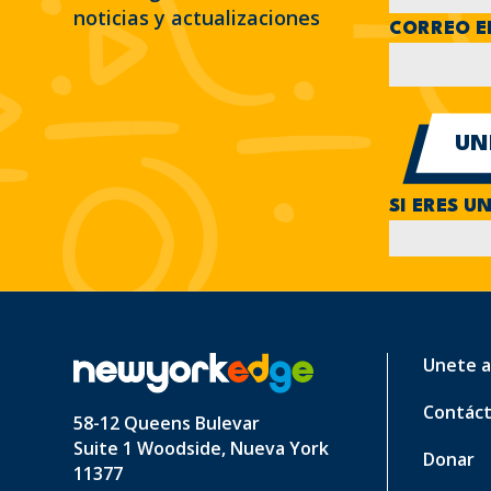
noticias y actualizaciones
CORREO E
SI ERES U
Unete a
Contác
58-12 Queens Bulevar
Suite 1 Woodside, Nueva York
Donar
11377