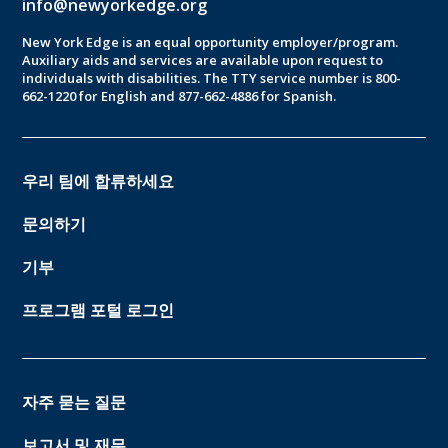
info@newyorkedge.org
New York Edge is an equal opportunity employer/program.
Auxiliary aids and services are available upon request to
individuals with disabilities. The TTY service number is 800-
662-1220 for English and 877-662-4886 for Spanish.
우리 팀에 합류하세요
문의하기
기부
프로그램 포털 로그인
자주 묻는 질문
보고서 및 재무