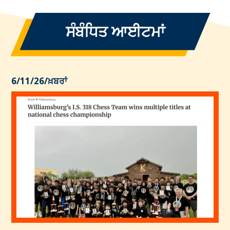
ਸੰਬੰਧਿਤ ਆਈਟਮਾਂ
6/11/26
/
ਖ਼ਬਰਾਂ