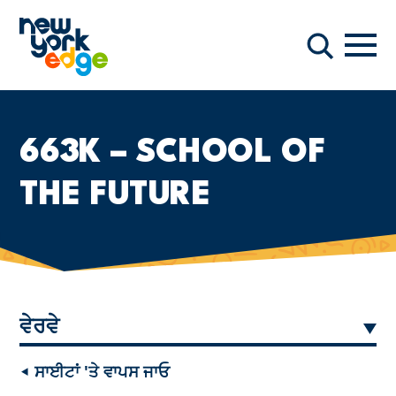
ਮੁੱਖ ਸਮੱਗਰੀ ਤੇ ਜਾਓ
ਨੇਵੀਗ
ਖੋਜ
663K – SCHOOL OF
THE FUTURE
ਵੇਰਵੇ
◂ ਸਾਈਟਾਂ 'ਤੇ ਵਾਪਸ ਜਾਓ