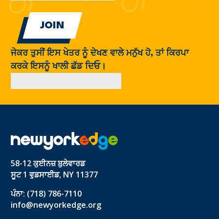
ਜੇਕਰ ਤੁਸੀਂ ਇਸ ਖੇਤਰ ਨੂੰ ਦੇਖਣ ਵਾਲੇ ਮਨੁੱਖ ਹੋ, ਤਾਂ ਕਿਰਪਾ
ਕਰਕੇ ਇਸਨੂੰ ਖਾਲੀ ਛੱਡ ਦਿਓ।
58-12 ਕੁਈਨਜ਼ ਬੁਲੇਵਾਰਡ
ਸੂਟ 1 ਵੁਡਸਾਈਡ, NY 11377
ਪੰਨਾ: (718) 786-7110
info@newyorkedge.org