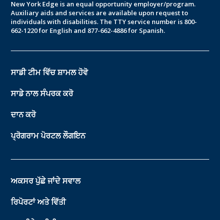
New York Edge is an equal opportunity employer/program.
Auxiliary aids and services are available upon request to
individuals with disabilities. The TTY service number is 800-
662-1220 for English and 877-662-4886 for Spanish.
ਸਾਡੀ ਟੀਮ ਵਿੱਚ ਸ਼ਾਮਲ ਹੋਵੋ
ਸਾਡੇ ਨਾਲ ਸੰਪਰਕ ਕਰੋ
ਦਾਨ ਕਰੋ
ਪ੍ਰੋਗਰਾਮ ਪੋਰਟਲ ਲੌਗਇਨ
ਅਕਸਰ ਪੁੱਛੇ ਜਾਂਦੇ ਸਵਾਲ
ਰਿਪੋਰਟਾਂ ਅਤੇ ਵਿੱਤੀ