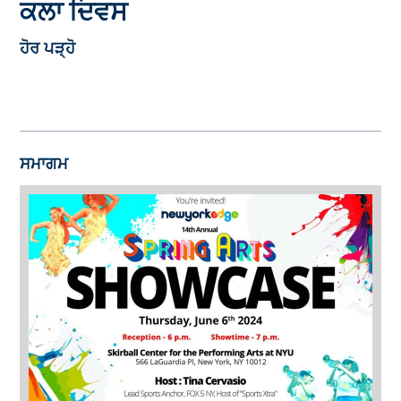
ਕਲਾ ਦਿਵਸ
ਹੋਰ ਪੜ੍ਹੋ
ਸਮਾਗਮ