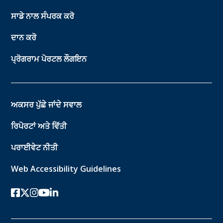
ਸਾਡੇ ਨਾਲ ਸੰਪਰਕ ਕਰੋ
ਦਾਨ ਕਰੋ
ਪ੍ਰੋਗਰਾਮ ਪੋਰਟਲ ਲੌਗਇਨ
ਅਕਸਰ ਪੁੱਛੇ ਜਾਂਦੇ ਸਵਾਲ
ਰਿਪੋਰਟਾਂ ਅਤੇ ਵਿੱਤੀ
ਪਰਾਈਵੇਟ ਨੀਤੀ
Web Accessibility Guidelines
ਫੇਸਬੁੱਕ
ਟਵਿੱਟਰ-ਐਕਸ
instagram
youtube
ਲਿੰਕਡਇਨ