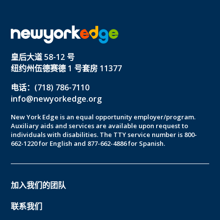
皇后大道 58-12 号
纽约州伍德赛德 1 号套房 11377
电话：(718) 786-7110
info@newyorkedge.org
New York Edge is an equal opportunity employer/program.
Auxiliary aids and services are available upon request to
individuals with disabilities. The TTY service number is 800-
662-1220 for English and 877-662-4886 for Spanish.
加入我们的团队
联系我们