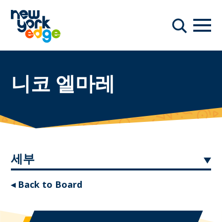
주요 콘텐츠로 건너뛰기
항해
찾다
니코 엘마레
세부
◂ Back to Board