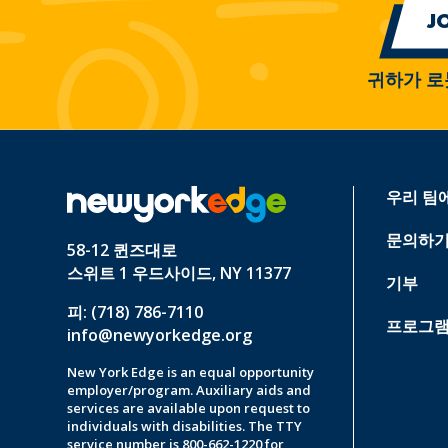
귀하가 로
우리 팀
문의하
58-12 퀸즈대로
스위트 1 우드사이드, NY 11377
기부
피: (718) 786-7110
프로그램
info@newyorkedge.org
New York Edge is an equal opportunity
employer/program. Auxiliary aids and
services are available upon request to
individuals with disabilities. The TTY
service number is 800-662-1220 for