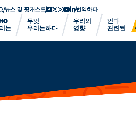
뉴스 및 팟캐스트
페이스북
트위터-x
인스 타 그램
유튜브
링크드인
번역하다
HO
무엇
우리의
얻다
리는
우리는하다
영향
관련된