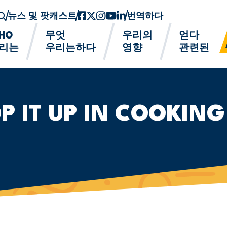
뉴스 및 팟캐스트
페이스북
트위터-x
인스 타 그램
유튜브
링크드인
번역하다
HO
무엇
우리의
얻다
리는
우리는하다
영향
관련된
P IT UP IN COOKI