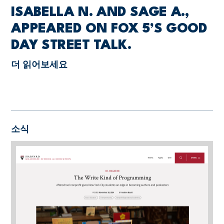
ISABELLA N. AND SAGE A.,
APPEARED ON FOX 5’S GOOD
DAY STREET TALK.
더 읽어보세요
소식