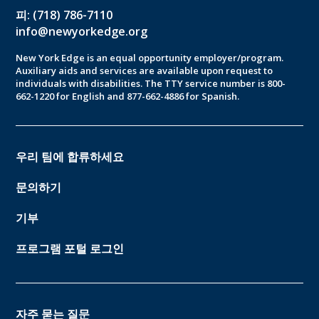
피: (718) 786-7110
info@newyorkedge.org
New York Edge is an equal opportunity employer/program.
Auxiliary aids and services are available upon request to
individuals with disabilities. The TTY service number is 800-
662-1220 for English and 877-662-4886 for Spanish.
우리 팀에 합류하세요
문의하기
기부
프로그램 포털 로그인
자주 묻는 질문