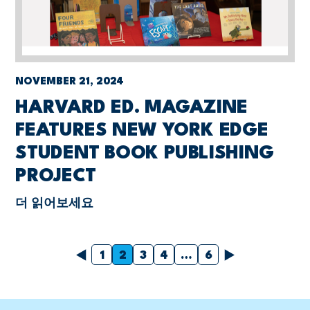
NOVEMBER 21, 2024
HARVARD ED. MAGAZINE
FEATURES NEW YORK EDGE
STUDENT BOOK PUBLISHING
PROJECT
더 읽어보세요
이전의
다음
1
2
3
4
…
6