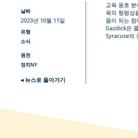
교육 옹호 분야에
육의 형평성을
날짜
2023년 10월 11일
움이 되는 참
Gazdick은 콜
유형
Syracus
소식
원천
정치NY
◂ 뉴스로 돌아가기