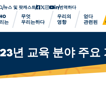
뉴스 및 팟캐스트
페이스북
트위터-x
인스 타 그램
유튜브
링크드인
번역하다
HO
무엇
우리의
얻다
리는
우리는하다
영향
관련된
2023년 교육 분야 주요