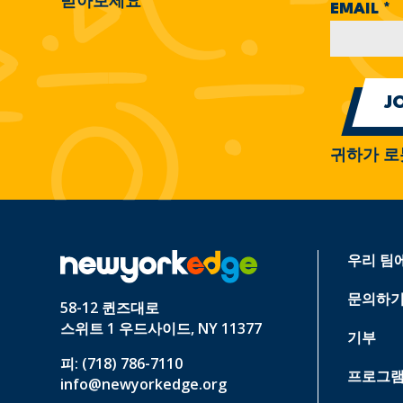
받아보세요
EMAIL
*
귀하가 로
우리 팀
문의하
58-12 퀸즈대로
스위트 1 우드사이드, NY 11377
기부
피: (718) 786-7110
프로그램
info@newyorkedge.org