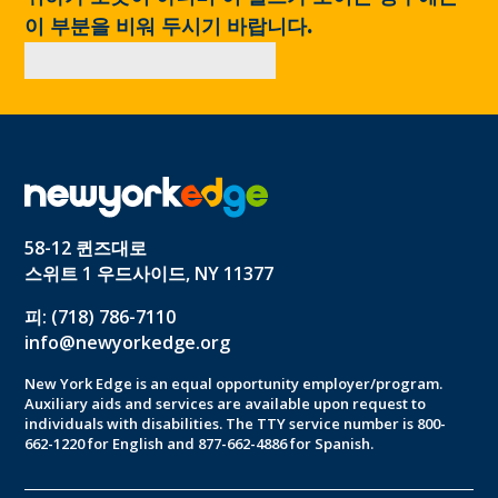
이 부분을 비워 두시기 바랍니다.
58-12 퀸즈대로
스위트 1 우드사이드, NY 11377
피: (718) 786-7110
info@newyorkedge.org
New York Edge is an equal opportunity employer/program.
Auxiliary aids and services are available upon request to
individuals with disabilities. The TTY service number is 800-
662-1220 for English and 877-662-4886 for Spanish.