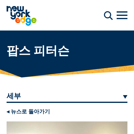
주요 콘텐츠로 건너뛰기
항해
찾다
팝스 피터슨
세부
◂ 뉴스로 돌아가기