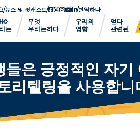
뉴스 및 팟캐스트
페이스북
트위터-x
인스 타 그램
유튜브
링크드인
번역하다
HO
무엇
우리의
얻다
리는
우리는하다
영향
관련된
 학생들은 긍정적인 자
스토리텔링을 사용합니