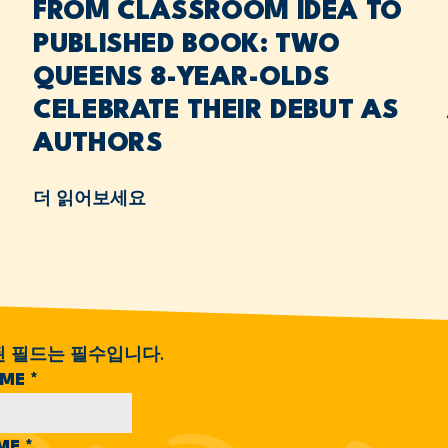
FROM CLASSROOM IDEA TO
PUBLISHED BOOK: TWO
QUEENS 8-YEAR-OLDS
CELEBRATE THEIR DEBUT AS
AUTHORS
더 읽어보세요
된 필드는 필수입니다.
AME
*
AME
*