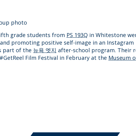
fifth grade students from
PS 193Q
in Whitestone wer
 and promoting positive self-image in an Instagram 
s part of the
뉴욕 엣지
after-school program. Their 
#GetReel Film Festival in February at the
Museum of