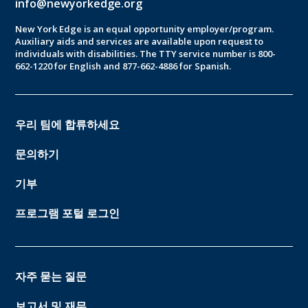
info@newyorkedge.org
New York Edge is an equal opportunity employer/program.
Auxiliary aids and services are available upon request to
individuals with disabilities. The TTY service number is 800-
662-1220 for English and 877-662-4886 for Spanish.
우리 팀에 합류하세요
문의하기
기부
프로그램 포털 로그인
자주 묻는 질문
보고서 및 재무