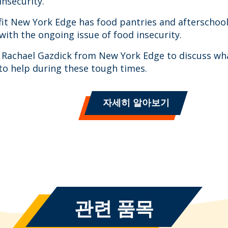
insecurity.
it New York Edge has food pantries and afterschoo
 with the ongoing issue of food insecurity.
is Rachael Gazdick from New York Edge to discuss wh
to help during these tough times.
자세히 알아보기
관련 품목