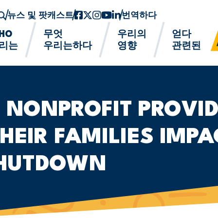
뉴스 및 팟캐스트
페이스북
트위터-x
인스 타 그램
유튜브
링크드인
번역하다
HO
무엇
우리의
얻다
리는
우리는하다
영향
관련된
 NONPROFIT PROVID
HEIR FAMILIES IMPA
HUTDOWN