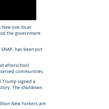
 how one local
 amid the government
 SNAP, has been put
nd afterschool
erserved communities.
d Trump signed a
istory. The shutdown
illion New Yorkers are