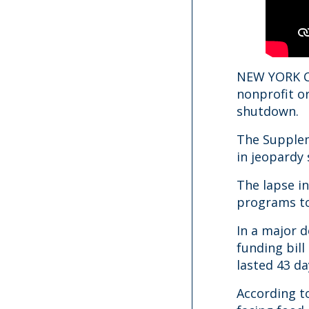
NEW YORK CI
nonprofit o
shutdown.
The Supplem
in jeopardy
The lapse i
programs to
In a major 
funding bil
lasted 43 da
According t