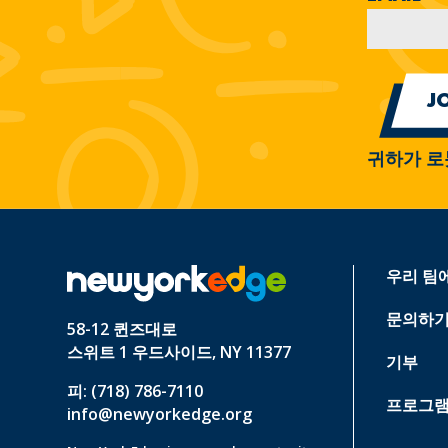
귀하가 로
우리 팀
문의하
58-12 퀸즈대로
스위트 1 우드사이드, NY 11377
기부
피: (718) 786-7110
프로그램
info@newyorkedge.org