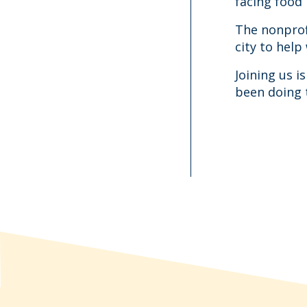
facing food 
The nonprof
city to help
Joining us 
been doing 